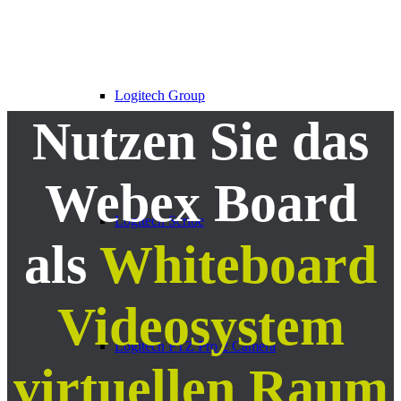
Logitech Group
Nutzen Sie das
Webex Board
Logitech Scribe
als
Whiteboard
Videosystem
Logitech PTZ Pro 2 Camera
virtuellen Raum