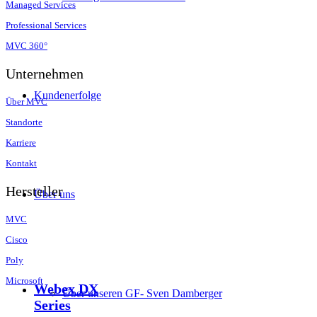
Managed Services
Professional Services
MVC 360°
Unternehmen
Kundenerfolge
Über MVC
Standorte
Karriere
Kontakt
Hersteller
Über uns
MVC
Cisco
Poly
Microsoft
Webex DX
Über unseren GF- Sven Damberger
Series