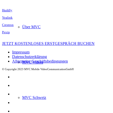
Huddly
Yealink
Crestron
Über MVC
Pexip
JETZT KOSTENLOSES ERSTGESPRÄCH BUCHEN
Impressum
Datenschutzerklärung
Allgemeine Geschäftsbedingungen
MVC Videra
© Copyright 2023 MVC Mobile VideoCommunicationGmbH
MVC Schweiz