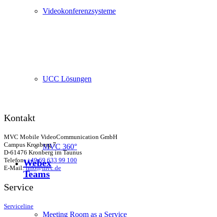
Videokonferenzsysteme
UCC Lösungen
Kontakt
MVC Mobile VideoCommunication GmbH
Campus Kronberg 7
MVC 360°
D-61476 Kronberg im Taunus
Telefon:
+49 69 633 99 100
Webex
E-Mail:
info@mvc.de
Teams
Service
Serviceline
Meeting Room as a Service