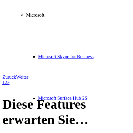
Microsoft
Microsoft Skype for Business
Zurück
Weiter
1
2
3
Microsoft Surface Hub 2S
Diese Features
erwarten Sie…