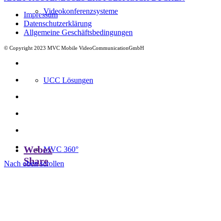
Videokonferenzsysteme
Impressum
Datenschutzerklärung
Allgemeine Geschäftsbedingungen
© Copyright 2023 MVC Mobile VideoCommunicationGmbH
UCC Lösungen
Webex
MVC 360°
Share
Nach oben scrollen
Meeting Room as a Service