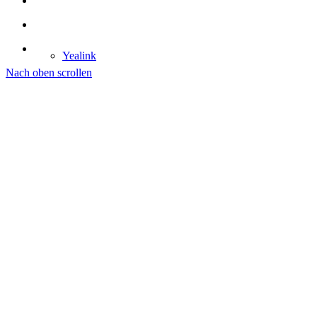
Yealink
Nach oben scrollen
Yealink Meeting Bar A30
Yealink Meeting Bar A20