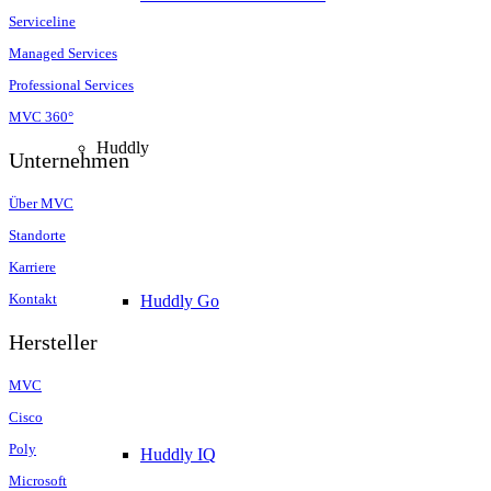
Serviceline
Managed Services
Professional Services
MVC 360°
Huddly
Unternehmen
Über MVC
Standorte
Karriere
Kontakt
Huddly Go
Hersteller
MVC
Cisco
Poly
Huddly IQ
Microsoft