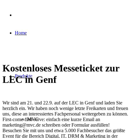
Home
Kostenloses Messeticket zur
Produkte
LEC in Genf
Wir sind am 21. und 22.9. auf der LEC in Genf und laden Sie
herzlich ein. Wir haben noch wenige letzte Freikarten und freuen
uns, diese an interessiertes Fachpersonal weitergeben zu können.
MVC
First-come-first-serve: einfach eine kurze Email an
marketing@mvc.de schreiben oder Formular ausfüllen!
Besuchen Sie mit uns und etwa 5.000 Fachbesucher das größte
Event für die Bereich Digital, IT, DRM & Marketing in der