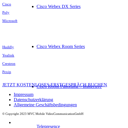
Cisco
Cisco Webex DX Series
Poly
Microsoft
Cisco Webex Room Series
Huddly
Yealink
Crestron
Pexip
JETZT KOSTENLOSES ERSTGESPRÄCH BUCHEN
Cisco Room Panorama – Immersive
Impressum
Datenschutzerklärung
Allgemeine Geschäftsbedingungen
© Copyright 2023 MVC Mobile VideoCommunicationGmbH
Telepresence