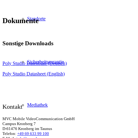
Standorte
Dokumente
Sonstige Downloads
Sicherheitsgarantie
Poly Studio Datenblatt (Deutsch)
Poly Studio Datasheet (English)
Mediathek
Kontakt
MVC Mobile VideoCommunication GmbH
Campus Kronberg 7
D-61476 Kronberg im Taunus
Telefon:
+49 69 633 99 100