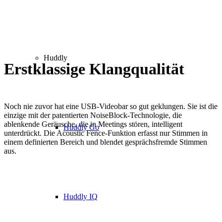
Huddly
Erstklassige Klangqualität
Noch nie zuvor hat eine USB-Videobar so gut geklungen. Sie ist die
einzige mit der patentierten NoiseBlock-Technologie, die
ablenkende Geräusche, die in Meetings stören, intelligent
Huddly Go
unterdrückt. Die Acoustic Fence-Funktion erfasst nur Stimmen in
einem definierten Bereich und blendet gesprächsfremde Stimmen
aus.
Huddly IQ