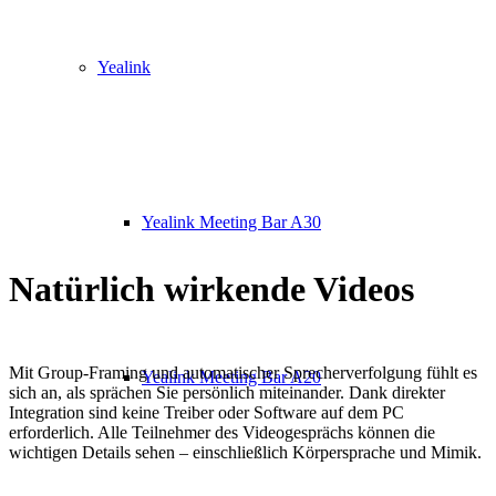
Yealink
Yealink Meeting Bar A30
Natürlich wirkende Videos
Mit Group-Framing und automatischer Sprecherverfolgung fühlt es
Yealink Meeting Bar A20
sich an, als sprächen Sie persönlich miteinander. Dank direkter
Integration sind keine Treiber oder Software auf dem PC
erforderlich. Alle Teilnehmer des Videogesprächs können die
wichtigen Details sehen – einschließlich Körpersprache und Mimik.