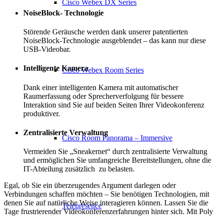
Cisco Webex DX Series
NoiseBlock- Technologie
Störende Geräusche werden dank unserer patentierten
NoiseBlock-Technologie ausgeblendet – das kann nur diese
USB-Videobar.
Intelligente Kamera
Cisco Webex Room Series
Dank einer intelligenten Kamera mit automatischer
Raumerfassung oder Sprecherverfolgung für bessere
Interaktion sind Sie auf beiden Seiten Ihrer Videokonferenz
produktiver.
Zentralisierte Verwaltung
Cisco Room Panorama – Immersive
Vermeiden Sie „Sneakernet“ durch zentralisierte Verwaltung
und ermöglichen Sie umfangreiche Bereitstellungen, ohne die
IT-Abteilung zusätzlich zu belasten.
Egal, ob Sie ein überzeugendes Argument darlegen oder
Verbindungen schaffen möchten – Sie benötigen Technologien, mit
denen Sie auf natürliche Weise interagieren können. Lassen Sie die
Telepresence
Tage frustrierender Videokonferenzerfahrungen hinter sich. Mit Poly