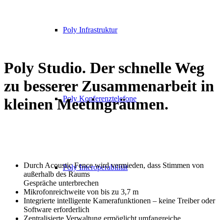
Poly Infrastruktur
Poly Studio. Der schnelle Weg
zu besserer Zusammenarbeit in
Poly Konferenztelefone
kleinen Meetingräumen.
Durch Acoustic Fence wird vermieden, dass Stimmen von
Poly Interoperabilität
außerhalb des Raums
Gespräche unterbrechen
Mikrofonreichweite von bis zu 3,7 m
Integrierte intelligente Kamerafunktionen – keine Treiber oder
Software erforderlich
Zentralisierte Verwaltung ermöglicht umfangreiche