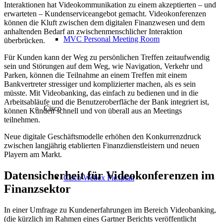
Interaktionen hat Videokommunikation zu einem akzeptierten – und
erwarteten – Kundenserviceangebot gemacht. Videokonferenzen
können die Kluft zwischen dem digitalen Finanzwesen und dem
anhaltenden Bedarf an zwischenmenschlicher Interaktion
MVC Personal Meeting Room
überbrücken.
Für Kunden kann der Weg zu persönlichen Treffen zeitaufwendig
sein und Störungen auf dem Weg, wie Navigation, Verkehr und
Parken, können die Teilnahme an einem Treffen mit einem
Bankvertreter stressiger und komplizierter machen, als es sein
müsste. Mit Videobanking, das einfach zu bedienen und in die
Arbeitsabläufe und die Benutzeroberfläche der Bank integriert ist,
Cisco
können Kunden schnell und von überall aus an Meetings
teilnehmen.
Neue digitale Geschäftsmodelle erhöhen den Konkurrenzdruck
z
w
ischen langjährig etablierten Finanzdienstleister
n
und neuen
Playern am Markt.
Datensicherheit für Videokonferenzen im
Cisco Webex Flexplan
Finanzsektor
In einer Umfrage zu Kundenerfahrungen im Bereich Videobanking,
(die kürzlich im Rahmen eines Gartner Berichts veröffentlicht