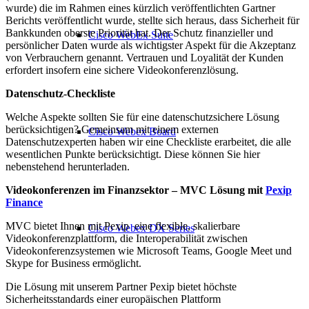
wurde) die im Rahmen eines kürzlich
veröffentlichten
Gartner
Berichts
veröffentlicht
wurde, stellte sich heraus, dass Sicherheit für
Bankkunden oberste Priorität hat. Der Schutz finanzieller und
Cisco WebEx Suite
persönlicher Daten wurde als wichtigster Aspekt für die Akzeptanz
von Verbrauchern genannt. Vertrauen und Loyalität der Kunden
erfordert insofern eine sichere Videokonferenzlösung.
Datenschutz-Checkliste
Welche Aspekte sollten Sie für eine datenschutzsichere Lösung
berücksichtigen? Gemeinsam mit einem externen
Cisco Webex Board
Datenschutzexperten haben
wir
eine Checkliste erarbeitet, die alle
wesentlichen Punkte berücksichtigt. Diese können Sie hier
nebenstehend herunterladen.
Videokonferenzen im Finanzsektor – MVC Lösung mit
Pexip
Finance
MVC bietet Ihnen mit Pexip eine flexible, skalierbare
Cisco Webex DX Series
Videokonferenzplattform, die Interoperabilität zwischen
Videokonferenzsystemen wie Microsoft Teams, Google Meet und
Skype for Business ermöglicht.
Die Lösung mit unserem Partner
P
exip bietet höchste
Sicherheitsstandards einer europäischen Plattform