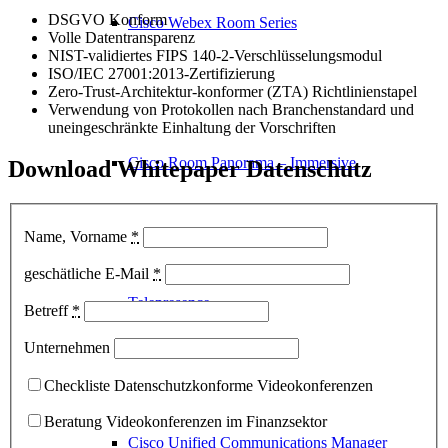
DSGVO Konform
Cisco Webex Room Series
Volle Datentransparenz
NIST-validiertes FIPS 140-2-Verschlüsselungsmodul
ISO/IEC 27001:2013-Zertifizierung
Zero-Trust-Architektur-konformer (ZTA) Richtlinienstapel
Verwendung von Protokollen nach Branchenstandard und
uneingeschränkte Einhaltung der Vorschriften
Cisco Room Panorama – Immersive
Download Whitepaper Datenschutz
Name, Vorname
*
geschätliche E-Mail
*
Telepresence
Betreff
*
Unternehmen
Checkliste Datenschutzkonforme Videokonferenzen
Beratung Videokonferenzen im Finanzsektor
Cisco Unified Communications Manager